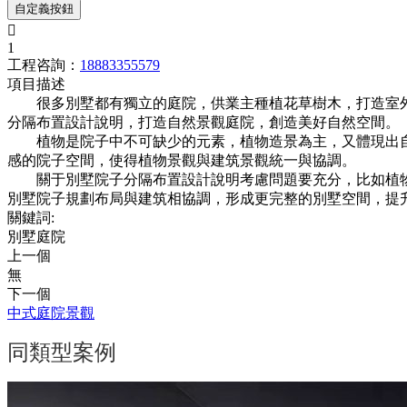
自定義按鈕

1
工程咨詢：
18883355579
項目描述
很多別墅都有獨立的庭院，供業主種植花草樹木，打造室外
分隔布置設計說明，打造自然景觀庭院，創造美好自然空間。
植物是院子中不可缺少的元素，植物造景為主，又體現出自
感的院子空間，使得植物景觀與建筑景觀統一與協調。
關于別墅院子分隔布置設計說明考慮問題要充分，比如植物
別墅院子規劃布局與建筑相協調，形成更完整的別墅空間，提
關鍵詞:
別墅庭院
上一個
無
下一個
中式庭院景觀
同類型案例