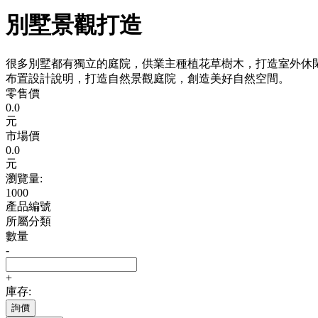
別墅景觀打造
很多別墅都有獨立的庭院，供業主種植花草樹木，打造室外休
布置設計說明，打造自然景觀庭院，創造美好自然空間。
零售價
0.0
元
市場價
0.0
元
瀏覽量:
1000
產品編號
所屬分類
數量
-
+
庫存:
詢價