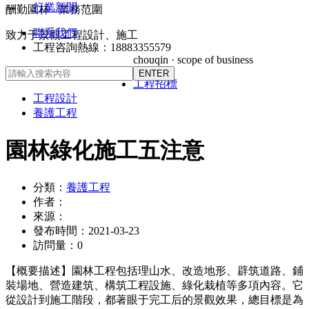
行業新聞
酬勤園林 · 業務范圍
聯系我們
致力于景觀工程設計、施工
工程咨詢熱線：18883355579
chouqin · scope of business
工程招標
工程設計
養護工程
園林綠化施工五注意
分類：
養護工程
作者：
來源：
發布時間：
2021-03-23
訪問量：
0
【概要描述】
園林工程包括理山水、改造地形、辟筑道路、鋪
裝場地、營造建筑、構筑工程設施、綠化栽植等多項內容。它
從設計到施工階段，都著眼于完工后的景觀效果，總目標是為