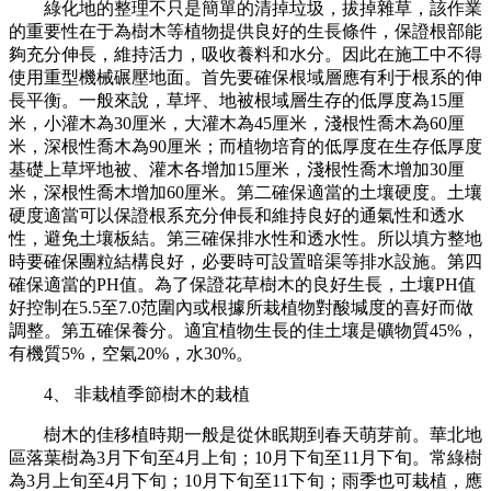
綠化地的整理不只是簡單的清掉垃圾，拔掉雜草，該作業
的重要性在于為樹木等植物提供良好的生長條件，保證根部能
夠充分伸長，維持活力，吸收養料和水分。因此在施工中不得
使用重型機械碾壓地面。首先要確保根域層應有利于根系的伸
長平衡。一般來說，草坪、地被根域層生存的低厚度為15厘
米，小灌木為30厘米，大灌木為45厘米，淺根性喬木為60厘
米，深根性喬木為90厘米；而植物培育的低厚度在生存低厚度
基礎上草坪地被、灌木各增加15厘米，淺根性喬木增加30厘
米，深根性喬木增加60厘米。第二確保適當的土壤硬度。土壤
硬度適當可以保證根系充分伸長和維持良好的通氣性和透水
性，避免土壤板結。第三確保排水性和透水性。所以填方整地
時要確保團粒結構良好，必要時可設置暗渠等排水設施。第四
確保適當的PH值。為了保證花草樹木的良好生長，土壤PH值
好控制在5.5至7.0范圍內或根據所栽植物對酸堿度的喜好而做
調整。第五確保養分。適宜植物生長的佳土壤是礦物質45%，
有機質5%，空氣20%，水30%。
4、 非栽植季節樹木的栽植
樹木的佳移植時期一般是從休眠期到春天萌芽前。華北地
區落葉樹為3月下旬至4月上旬；10月下旬至11月下旬。常綠樹
為3月上旬至4月下旬；10月下旬至11下旬；雨季也可栽植，應