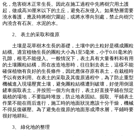
化，危害樹木正常生長。因此在施工過程中先將樹穴用土護
起，做成高30厘米以下的土丘，避免石灰侵入。如果墊層需要
澆水養護，應及時將樹穴圍起，或將水導向別處，禁止向樹穴
內澆含有石灰、水泥的水。
2、 表土的采取和復原
土壤是花草樹木生長的基礎，土壤中的土粒好是構成團粒
結構。適宜植物生長的團粒大小為1至5毫米，小于0.01毫米的
孔隙，根毛不能侵入。一般情況下，表土具有大量養料和有用
的土壤團粒結構，而在改造地形時，往往剝去表土，這樣不能
確保植物有良好的生長條件，因此應保存原有表土，在栽植時
予以有效利用。在表土的采取及其復原過程中，為了防止重型
機械進入現場壓實土壤，避免團粒結構遭到破壞，好使用倒退
鏟車掘取表土，并按照一個方向進行，表土好直接平鋪在預定
栽植的場地，不要臨時堆放，防止地表固結。掘取、平鋪表土
作業不能在雨后進行，施工時的地面狀況應該十分干燥，機械
不得反復碾壓。為了避免在復原的地面形成滯水層，平鋪時要
很好地耕耘。
3、 綠化地的整理