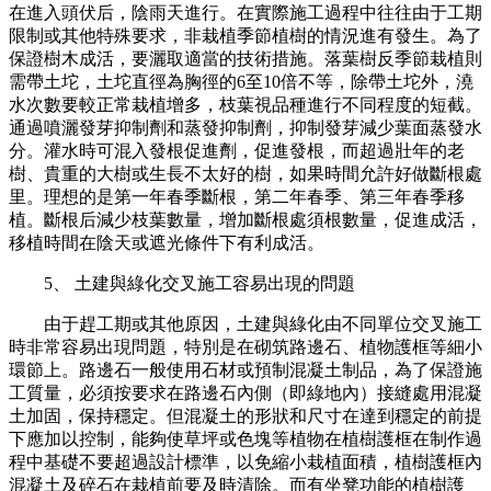
在進入頭伏后，陰雨天進行。在實際施工過程中往往由于工期
限制或其他特殊要求，非栽植季節植樹的情況進有發生。為了
保證樹木成活，要灑取適當的技術措施。落葉樹反季節栽植則
需帶土坨，土坨直徑為胸徑的6至10倍不等，除帶土坨外，澆
水次數要較正常栽植增多，枝葉視品種進行不同程度的短截。
通過噴灑發芽抑制劑和蒸發抑制劑，抑制發芽減少葉面蒸發水
分。灌水時可混入發根促進劑，促進發根，而超過壯年的老
樹、貴重的大樹或生長不太好的樹，如果時間允許好做斷根處
里。理想的是第一年春季斷根，第二年春季、第三年春季移
植。斷根后減少枝葉數量，增加斷根處須根數量，促進成活，
移植時間在陰天或遮光條件下有利成活。
5、 土建與綠化交叉施工容易出現的問題
由于趕工期或其他原因，土建與綠化由不同單位交叉施工
時非常容易出現問題，特別是在砌筑路邊石、植物護框等細小
環節上。路邊石一般使用石材或預制混凝土制品，為了保證施
工質量，必須按要求在路邊石內側（即綠地內）接縫處用混凝
土加固，保持穩定。但混凝土的形狀和尺寸在達到穩定的前提
下應加以控制，能夠使草坪或色塊等植物在植樹護框在制作過
程中基礎不要超過設計標準，以免縮小栽植面積，植樹護框內
混凝土及碎石在栽植前要及時清除。而有坐凳功能的植樹護