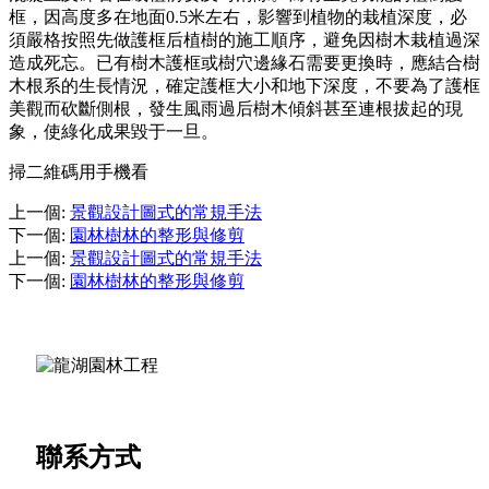
框，因高度多在地面0.5米左右，影響到植物的栽植深度，必
須嚴格按照先做護框后植樹的施工順序，避免因樹木栽植過深
造成死忘。已有樹木護框或樹穴邊緣石需要更換時，應結合樹
木根系的生長情況，確定護框大小和地下深度，不要為了護框
美觀而砍斷側根，發生風雨過后樹木傾斜甚至連根拔起的現
象，使綠化成果毀于一旦。
掃二維碼用手機看
上一個
:
景觀設計圖式的常規手法
下一個
:
園林樹林的整形與修剪
上一個
:
景觀設計圖式的常規手法
下一個
:
園林樹林的整形與修剪
重慶酬勤園林景觀工程有限公司
聯系方式