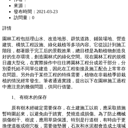
來源：
發布時間：
2021-03-23
訪問量：
0
詳情
園林工程包括理山水、改造地形、辟筑道路、鋪裝場地、營造
建筑、構筑工程設施、綠化栽植等多項內容。它從設計到施工
階段，都著眼于完工后的景觀效果，總目標是為動植物創造良
好的生存環境，創造園林式的綠化空間。現在園林工程的規模
日趨大型化，在實際操作中往往將園林工程分成若干部分，分
別委托給不同單位建造，因此在工程銜接及施工配合上常常存
在問題。另外由于某些工程的特殊需要，植物在非栽植季節栽
植的情況經常發生。筆者通過實踐，提出以下在園林施工過程
中應注意的幾個問題，供同行借鑒。
1、 有樹木的保存
原有樹木經確定需要保存，在土建施工以前，應采取措施
暫時圍起來，以避免由于踏實、焚燒造成損傷。為了防止機械
損傷樹干、樹皮，應用草袋保護。特別是行道樹，有時由于更
換便道板或樹穴板，需要做墊層，石灰和水泥都會造成土壤堿